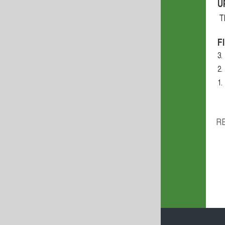
U
T
F
3.
2.
1.
R