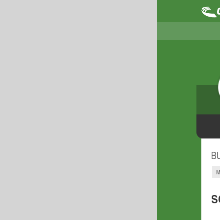
B
M
S