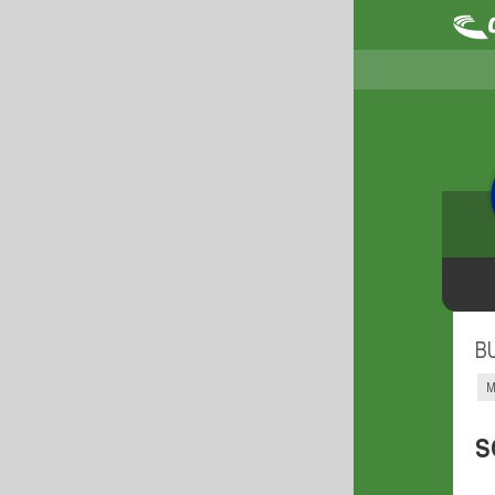
B
M
S