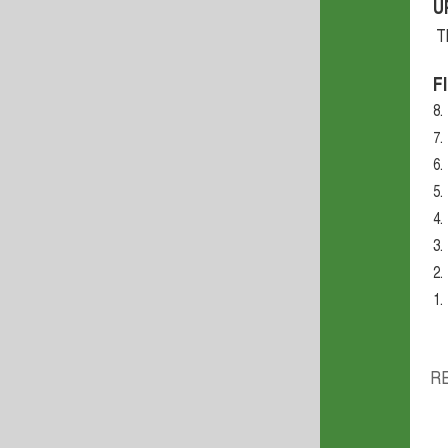
U
T
F
8.
7.
6.
5.
4.
3.
2.
1.
R